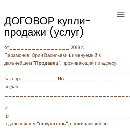
ДОГОВОР купли-
продажи (услуг)
от________________ 2019 г.
Парамонов Юрий Васильевич, именуемый в
дальнейшем
"Продавец"
, проживающий по адресу:
_________________________________
паспорт: _________No. ______________
выдан:
_________________________________
И
гр._______________________________
в дальнейшем
"покупатель"
, проживающий по