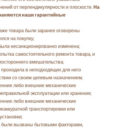
онений от перпендикулярности и плоскости.
На
траняются наши гарантийные
даже товара были заранее оговорены
ился на покупку;
 была несанкционированно изменена;
опытка самостоятельного ремонта товара, и
постороннего вмешательства;
а проходила в неподходящих для него
тствии со своим целевым назначением;
ренние либо внешние механические
неправильной эксплуатации или хранения;
ренние либо внешние механические
неаккуратной транспортировки или
установки;
а были вызваны бытовыми факторами,