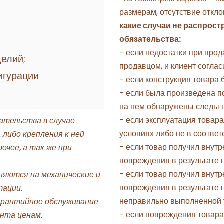
размерам, отсутствие откл
какие случаи не распрос
обязательства:
- если недостатки при про
делий;
продавцом, и клиент соглас
игурации
- если конструкция товара
- если была произведена п
на нем обнаружены следы 
- если эксплуатация товар
ательства в случае
условиях либо не в соотве
 либо крепления к ней
- если товар получил внут
очее, а так же при
повреждения в результате 
- если товар получил внут
няются на механические и
повреждения в результате 
тации.
неправильно выполненной 
арантийное обслуживание
- если повреждения товар
нта ценам.