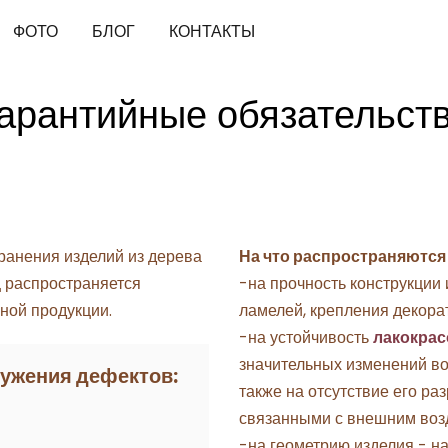
ФОТО
БЛОГ
КОНТАКТЫ
арантийные обязательст
ранения изделий из дерева
На что распространяются
 распространяется
-на прочность конструкции 
ной продукции.
ламелей, крепления декора
-на устойчивость
лакокрас
значительных изменений во
ружения дефектов:
также на отсутствие его ра
связанными с внешним воз
-на геометрию изделия - н